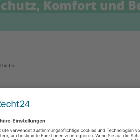
chutz, Komfort und Be
d bilden
rägter
off und