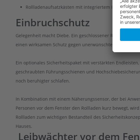
Rollladenaufsatzkästen mit integriertem Insektenschu
Einbruchschutz
Gelegenheit macht Diebe. Ein geschlossener Rollladen biet
einen wirksamen Schutz gegen unerwünschte Eindringling
Ein optionales Sicherheitspaket mit verstärkten Endleisten,
geschraubten Führungsschienen und Hochschiebesicherung
noch beruhigter schlafen.
In Kombination mit einem Näherungssensor, der bei Anwe
Personen vor dem Fenster den Rollladen kurz bewegt, wird
Rollladen zum wichtigen Bestandteil des Sicherheitskonzep
Hauses.
Leibwächter vor dem Fen