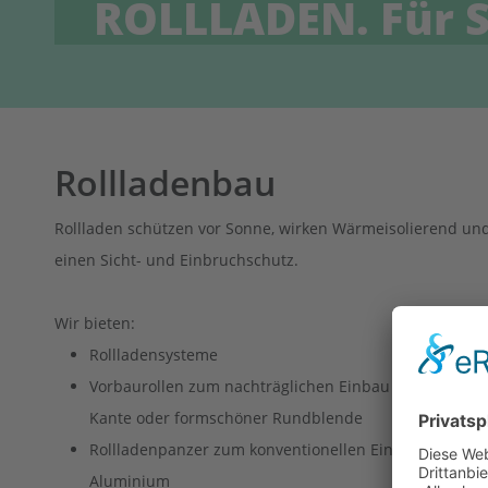
ROLLLADEN. Für S
Rollladenbau
Rollladen schützen vor Sonne, wirken Wärmeisolierend un
einen Sicht- und Einbruchschutz.
Wir bieten:
Rollladensysteme
Vorbaurollen zum nachträglichen Einbau mit abgesch
Kante oder formschöner Rundblende
Rollladenpanzer zum konventionellen Einbau in Kunst
Aluminium