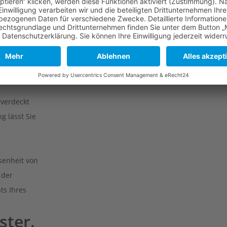
tz
et bereits
e.
 verdeckt
 lässt Sie
senheit von
 der
ts Ihres
ster.